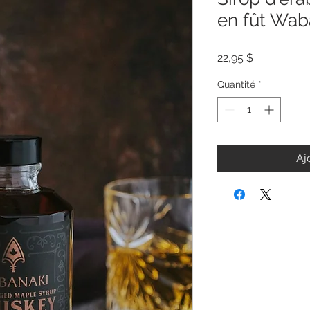
en fût Wab
Prix
22,95 $
Quantité
*
Aj