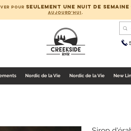
seulement une nuit de semaine
rver pour
aujourd'hui
.
ements
Nordic de la Vie
Nordic de la Vie
New Li
Sirop d'érab