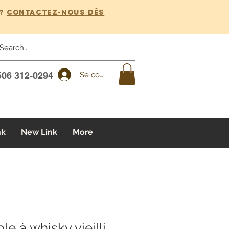
?
Contactez-nous dès
Se connecter
506 312-0294
nk
New Link
More
le à whisky vieilli