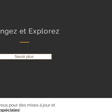
ngez et Explorez
Savoir plus
us pour des mises à jour et
 spéciales
!