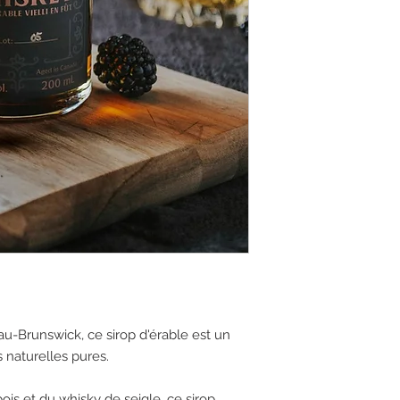
-Brunswick, ce sirop d'érable est un
 naturelles pures.
is et du whisky de seigle, ce sirop