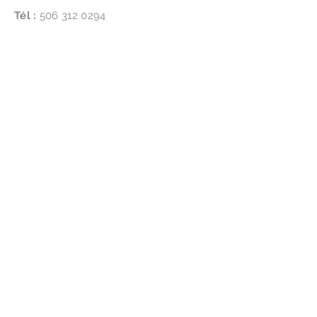
Tél :
506
312 0294
Suivez-nous
Location:
4865 NB-134, Cocagne, NB E4R 2Y4
Abonnez-vous pour des mises à jour et
des
offres spéciales
!
Abonnez-vous maintenant
Disclaimer