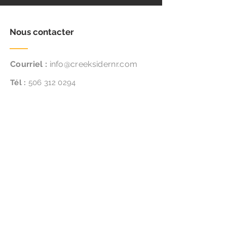
Nous contacter
Courriel :
info@creeksidernr.com
Tél :
506
312 0294
Suivez-nous
Location:
4865 NB-134, Cocagne, NB E4R 2Y4
Abonnez-vous pour des mises à jour et
des
offres spéciales
!