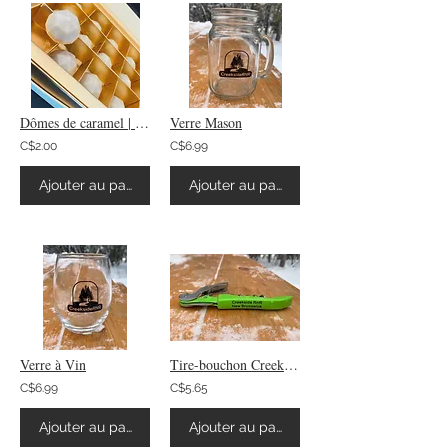
Dômes de caramel | Adorable chocolat
Verre Mason
C$2.00
C$6.99
Ajouter au panier
Ajouter au panier
Verre à Vin
Tire-bouchon Creekside
C$6.99
C$5.65
Ajouter au panier
Ajouter au panier