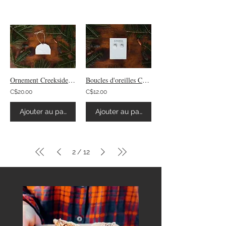
Ornement Creekside RnR
Boucles d'oreilles Creekside RnR
C$20.00
C$12.00
Ajouter au panier
Ajouter au panier
2
12
/